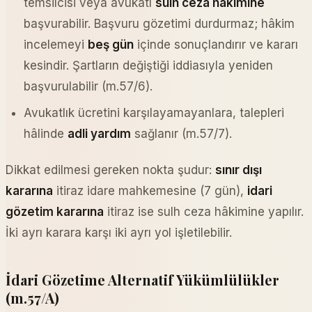
temsilcisi veya avukatı
sulh ceza hâkimine
başvurabilir. Başvuru gözetimi durdurmaz; hâkim
incelemeyi
beş gün
içinde sonuçlandırır ve kararı
kesindir. Şartların değiştiği iddiasıyla yeniden
başvurulabilir (m.57/6).
Avukatlık ücretini karşılayamayanlara, talepleri
hâlinde
adli yardım
sağlanır (m.57/7).
Dikkat edilmesi gereken nokta şudur:
sınır dışı
kararına
itiraz idare mahkemesine (7 gün),
idari
gözetim kararına
itiraz ise sulh ceza hâkimine yapılır.
İki ayrı karara karşı iki ayrı yol işletilebilir.
İdari Gözetime Alternatif Yükümlülükler
(m.57/A)