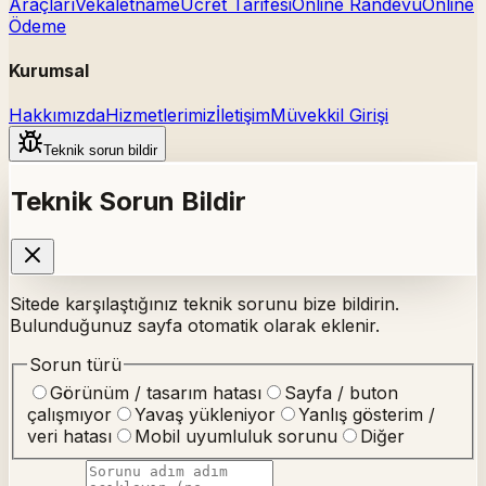
Araçları
Vekaletname
Ücret Tarifesi
Online Randevu
Online
Ödeme
Kurumsal
Hakkımızda
Hizmetlerimiz
İletişim
Müvekkil Girişi
Teknik sorun bildir
Teknik Sorun Bildir
Sitede karşılaştığınız teknik sorunu bize bildirin.
Bulunduğunuz sayfa otomatik olarak eklenir.
Sorun türü
Görünüm / tasarım hatası
Sayfa / buton
çalışmıyor
Yavaş yükleniyor
Yanlış gösterim /
veri hatası
Mobil uyumluluk sorunu
Diğer