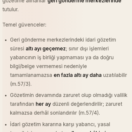
gözetime alınanlar
geri gönderme merkezlerinde
tutulur.
Temel güvenceler:
Geri gönderme merkezlerindeki idari gözetim
süresi
altı ayı geçemez
; sınır dışı işlemleri
yabancının iş birliği yapmaması ya da doğru
bilgi/belge vermemesi nedeniyle
tamamlanamazsa
en fazla altı ay daha
uzatılabilir
(m.57/3).
Gözetimin devamında zaruret olup olmadığı valilik
tarafından
her ay
düzenli değerlendirilir; zaruret
kalmazsa derhâl sonlandırılır (m.57/4).
İdari gözetim kararına karşı yabancı, yasal