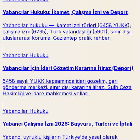
Yabancılar Hukuku: İkamet, Çalışma İzni ve Deport
Yabancılar hukuku — ikamet izni türleri (6458 YUKK),
çalışma izni (6735), Türk vatandaşlığı (5901), sınır dışı,
uluslararası koruma. Gaziantep pratik rehber.
Yabancılar Hukuku
Yabancılar İçin İdari Gözetim Kararına İtiraz (Deport)
6458 sayılı YUKK kapsamında idari gözetim, geri
gönderme merkezi, sınır dışı kararına itiraz, Sulh Ceza
Hakimliği ve idare mahkemesi yolları.
Yabancılar Hukuku
Yabancı Çalışma İzni 2026: Başvuru, Türleri ve İptali
Yabancı uyruklu kişilerin Türkiye'de yasal olarak