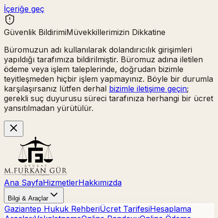
İçeriğe geç
Güvenlik Bildirimi
Müvekkillerimizin Dikkatine
Büromuzun adı kullanılarak
dolandırıcılık girişimleri
yapıldığı tarafımıza bildirilmiştir. Büromuz adına iletilen
ödeme veya işlem taleplerinde,
doğrudan bizimle
teyitleşmeden hiçbir işlem yapmayınız.
Böyle bir durumla
karşılaşırsanız lütfen derhal
bizimle iletişime geçin
;
gerekli suç duyurusu süreci tarafınıza herhangi bir ücret
yansıtılmadan yürütülür.
Ana Sayfa
Hizmetler
Hakkımızda
Bilgi & Araçlar
Gaziantep Hukuk Rehberi
Ücret Tarifesi
Hesaplama