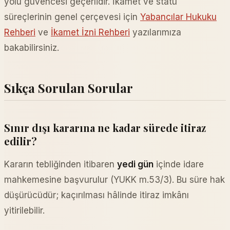
yolu güvencesi geçerlidir. İkamet ve statü
süreçlerinin genel çerçevesi için
Yabancılar Hukuku
Rehberi
ve
İkamet İzni Rehberi
yazılarımıza
bakabilirsiniz.
Sıkça Sorulan Sorular
Sınır dışı kararına ne kadar sürede itiraz
edilir?
Kararın tebliğinden itibaren
yedi gün
içinde idare
mahkemesine başvurulur (YUKK m.53/3). Bu süre hak
düşürücüdür; kaçırılması hâlinde itiraz imkânı
yitirilebilir.