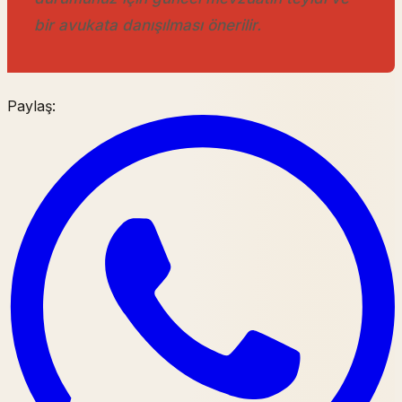
bir avukata danışılması önerilir.
Paylaş: