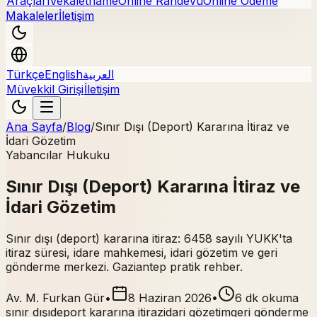
Araçları
Vekaletname
Online Randevu
Online Ödeme
Makaleler
İletişim
Türkçe
English
العربية
Müvekkil Girişi
İletişim
Ana Sayfa
/
Blog
/
Sınır Dışı (Deport) Kararına İtiraz ve
İdari Gözetim
Yabancılar Hukuku
Sınır Dışı (Deport) Kararına İtiraz ve
İdari Gözetim
Sınır dışı (deport) kararına itiraz: 6458 sayılı YUKK'ta
itiraz süresi, idare mahkemesi, idari gözetim ve geri
gönderme merkezi. Gaziantep pratik rehber.
Av. M. Furkan Gür
•
8 Haziran 2026
•
6 dk okuma
sınır dışı
deport kararına itiraz
idari gözetim
geri gönderme