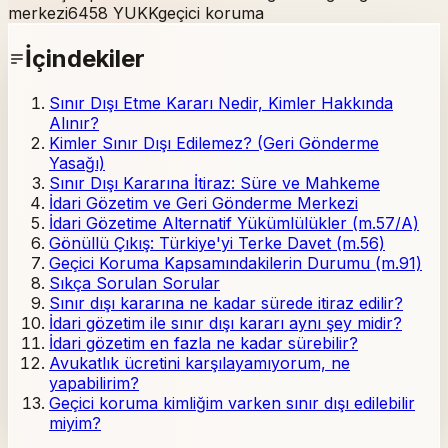
merkezi
6458 YUKK
geçici koruma
İçindekiler
Sınır Dışı Etme Kararı Nedir, Kimler Hakkında
Alınır?
Kimler Sınır Dışı Edilemez? (Geri Gönderme
Yasağı)
Sınır Dışı Kararına İtiraz: Süre ve Mahkeme
İdari Gözetim ve Geri Gönderme Merkezi
İdari Gözetime Alternatif Yükümlülükler (m.57/A)
Gönüllü Çıkış: Türkiye'yi Terke Davet (m.56)
Geçici Koruma Kapsamındakilerin Durumu (m.91)
Sıkça Sorulan Sorular
Sınır dışı kararına ne kadar sürede itiraz edilir?
İdari gözetim ile sınır dışı kararı aynı şey midir?
İdari gözetim en fazla ne kadar sürebilir?
Avukatlık ücretini karşılayamıyorum, ne
yapabilirim?
Geçici koruma kimliğim varken sınır dışı edilebilir
miyim?