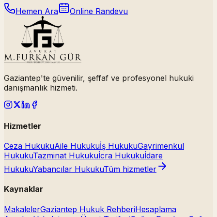
Hemen Ara
Online Randevu
Gaziantep'te güvenilir, şeffaf ve profesyonel hukuki
danışmanlık hizmeti.
Hizmetler
Ceza Hukuku
Aile Hukuku
İş Hukuku
Gayrimenkul
Hukuku
Tazminat Hukuku
İcra Hukuku
İdare
Hukuku
Yabancılar Hukuku
Tüm hizmetler
Kaynaklar
Makaleler
Gaziantep Hukuk Rehberi
Hesaplama