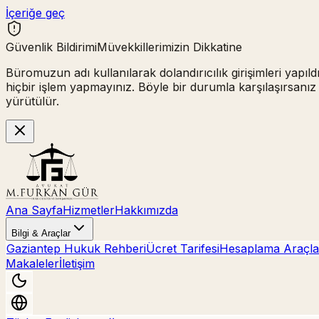
İçeriğe geç
Güvenlik Bildirimi
Müvekkillerimizin Dikkatine
Büromuzun adı kullanılarak
dolandırıcılık girişimleri
yapıld
hiçbir işlem yapmayınız.
Böyle bir durumla karşılaşırsanız
yürütülür.
Ana Sayfa
Hizmetler
Hakkımızda
Bilgi & Araçlar
Gaziantep Hukuk Rehberi
Ücret Tarifesi
Hesaplama Araçla
Makaleler
İletişim