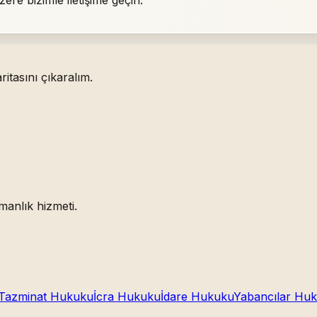
itasını çıkaralım.
manlık hizmeti.
Tazminat Hukuku
İcra Hukuku
İdare Hukuku
Yabancılar Hu