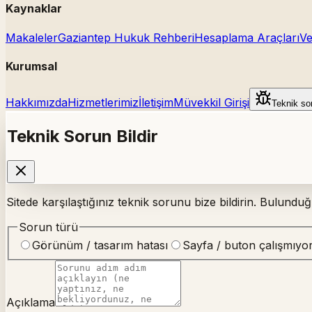
Kaynaklar
Makaleler
Gaziantep Hukuk Rehberi
Hesaplama Araçları
Ve
Kurumsal
Hakkımızda
Hizmetlerimiz
İletişim
Müvekkil Girişi
Teknik sor
Teknik Sorun Bildir
Sitede karşılaştığınız teknik sorunu bize bildirin. Bulundu
Sorun türü
Görünüm / tasarım hatası
Sayfa / buton çalışmıyo
Açıklama