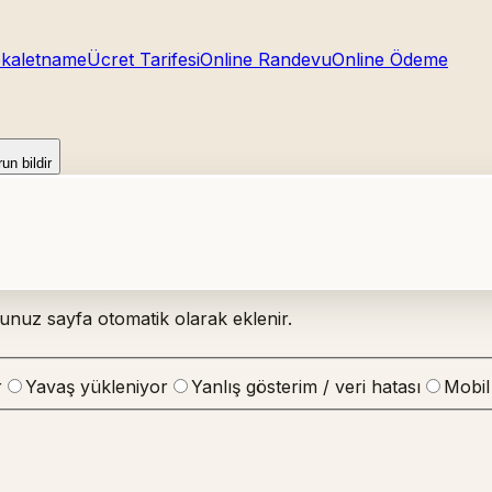
kaletname
Ücret Tarifesi
Online Randevu
Online Ödeme
un bildir
ğunuz sayfa otomatik olarak eklenir.
r
Yavaş yükleniyor
Yanlış gösterim / veri hatası
Mobil