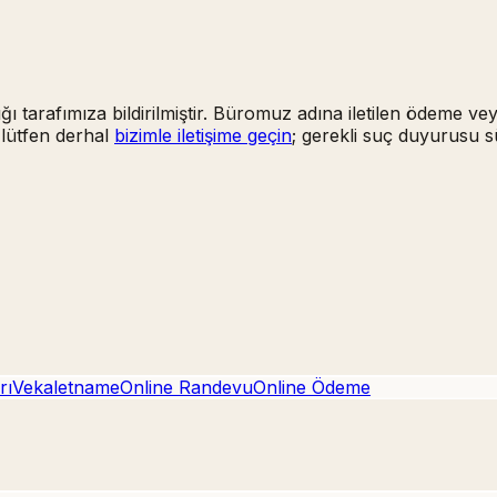
ığı tarafımıza bildirilmiştir. Büromuz adına iletilen ödeme ve
 lütfen derhal
bizimle iletişime geçin
; gerekli suç duyurusu s
rı
Vekaletname
Online Randevu
Online Ödeme