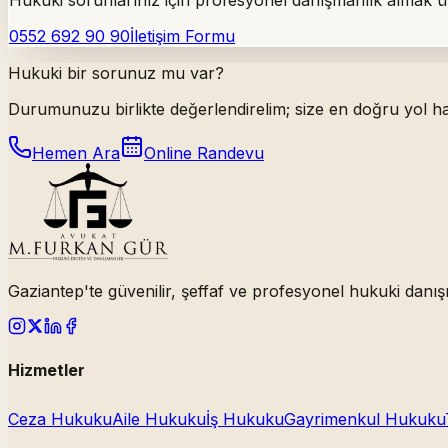
0552 692 90 90
İletişim Formu
Hukuki bir sorunuz mu var?
Durumunuzu birlikte değerlendirelim; size en doğru yol har
Hemen Ara
Online Randevu
Gaziantep'te güvenilir, şeffaf ve profesyonel hukuki danış
Hizmetler
Ceza Hukuku
Aile Hukuku
İş Hukuku
Gayrimenkul Hukuku