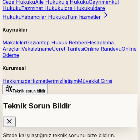
Ceza Hukuku
Aile Hukuku
İş Hukuku
Gayrimenkul
Hukuku
Tazminat Hukuku
İcra Hukuku
İdare
Hukuku
Yabancılar Hukuku
Tüm hizmetler
Kaynaklar
Makaleler
Gaziantep Hukuk Rehberi
Hesaplama
Araçları
Vekaletname
Ücret Tarifesi
Online Randevu
Online
Ödeme
Kurumsal
Hakkımızda
Hizmetlerimiz
İletişim
Müvekkil Girişi
Teknik sorun bildir
Teknik Sorun Bildir
Sitede karşılaştığınız teknik sorunu bize bildirin.