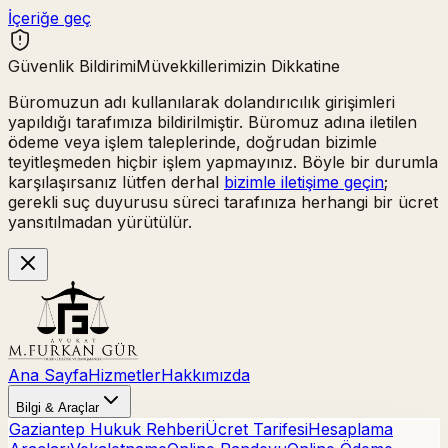
İçeriğe geç
Güvenlik Bildirimi
Müvekkillerimizin Dikkatine
Büromuzun adı kullanılarak
dolandırıcılık girişimleri
yapıldığı tarafımıza bildirilmiştir. Büromuz adına iletilen
ödeme veya işlem taleplerinde,
doğrudan bizimle
teyitleşmeden hiçbir işlem yapmayınız.
Böyle bir durumla
karşılaşırsanız lütfen derhal
bizimle iletişime geçin
;
gerekli suç duyurusu süreci tarafınıza herhangi bir ücret
yansıtılmadan yürütülür.
Ana Sayfa
Hizmetler
Hakkımızda
Bilgi & Araçlar
Gaziantep Hukuk Rehberi
Ücret Tarifesi
Hesaplama