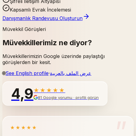
Şifreli İletişim Altyapısı
Kapsamlı Evrak İncelemesi
Danışmanlık Randevusu Oluşturun
Müvekkil Görüşleri
Müvekkillerimiz ne diyor?
Müvekkillerimizin Google üzerinde paylaştığı
görüşlerden bir kesit.
🌐
See English profile
·
عرض الملف بالعربية
4,9
★★★★★
81
Google yorumu · profili görün
”
★★★★★