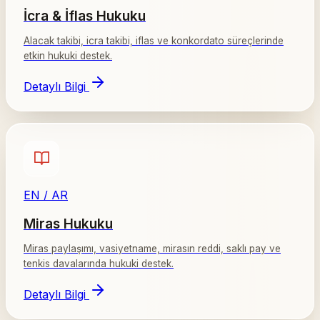
İcra & İflas Hukuku
Alacak takibi, icra takibi, iflas ve konkordato süreçlerinde
etkin hukuki destek.
Detaylı Bilgi
EN / AR
Miras Hukuku
Miras paylaşımı, vasiyetname, mirasın reddi, saklı pay ve
tenkis davalarında hukuki destek.
Detaylı Bilgi