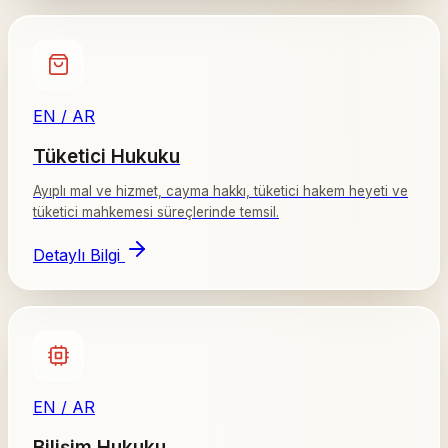
EN / AR
Tüketici Hukuku
Ayıplı mal ve hizmet, cayma hakkı, tüketici hakem heyeti ve
tüketici mahkemesi süreçlerinde temsil.
Detaylı Bilgi
EN / AR
Bilişim Hukuku