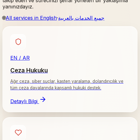
takip eden ve sürecinizi şeffaf yöneten bir yaklaşımla
yanınızdayız.
🌐
All services in English
·
جميع الخدمات بالعربية
EN / AR
Ceza Hukuku
Ağır ceza, siber suçlar, kasten yaralama, dolandırıcılık ve
tüm ceza davalarında kapsamlı hukuki destek.
Detaylı Bilgi