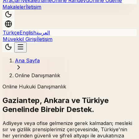
Araçları
Vekaletname
Online Randevu
Online Ödeme
Makaleler
İletişim
Türkçe
English
العربية
Müvekkil Girişi
İletişim
Ana Sayfa
Online Danışmanlık
Online Hukuki Danışmanlık
Gaziantep, Ankara ve Türkiye
Genelinde Birebir Destek.
Adliyeye veya ofise gelmenize gerek kalmadan; mesleki
sır ve gizlilik prensiplerimiz çerçevesinde, Türkiye'nin
her yerinden güvenli ve şifreli altyapı ile avukatınıza