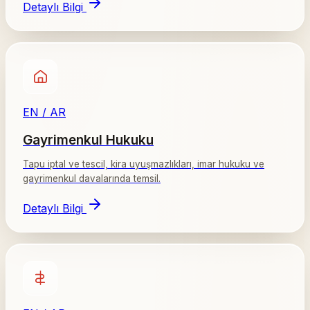
Detaylı Bilgi
EN / AR
Gayrimenkul Hukuku
Tapu iptal ve tescil, kira uyuşmazlıkları, imar hukuku ve
gayrimenkul davalarında temsil.
Detaylı Bilgi