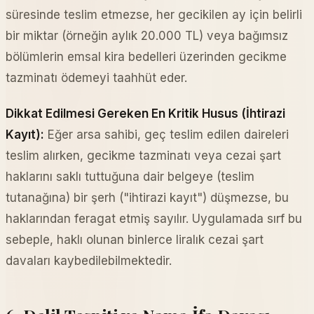
süresinde teslim etmezse, her gecikilen ay için belirli
bir miktar (örneğin aylık 20.000 TL) veya bağımsız
bölümlerin emsal kira bedelleri üzerinden gecikme
tazminatı ödemeyi taahhüt eder.
Dikkat Edilmesi Gereken En Kritik Husus (İhtirazi
Kayıt):
Eğer arsa sahibi, geç teslim edilen daireleri
teslim alırken, gecikme tazminatı veya cezai şart
haklarını saklı tuttuğuna dair belgeye (teslim
tutanağına) bir şerh ("ihtirazi kayıt") düşmezse, bu
haklarından feragat etmiş sayılır. Uygulamada sırf bu
sebeple, haklı olunan binlerce liralık cezai şart
davaları kaybedilebilmektedir.