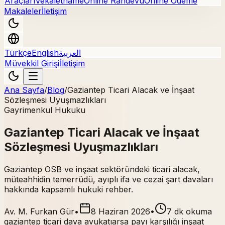
Araçları
Vekaletname
Online Randevu
Online Ödeme
Makaleler
İletişim
Türkçe
English
العربية
Müvekkil Girişi
İletişim
Ana Sayfa
/
Blog
/
Gaziantep Ticari Alacak ve İnşaat
Sözleşmesi Uyuşmazlıkları
Gayrimenkul Hukuku
Gaziantep Ticari Alacak ve İnşaat
Sözleşmesi Uyuşmazlıkları
Gaziantep OSB ve inşaat sektöründeki ticari alacak,
müteahhidin temerrüdü, ayıplı ifa ve cezai şart davaları
hakkında kapsamlı hukuki rehber.
Av. M. Furkan Gür
•
8 Haziran 2026
•
7 dk okuma
gaziantep ticari dava avukatı
arsa payı karşılığı inşaat