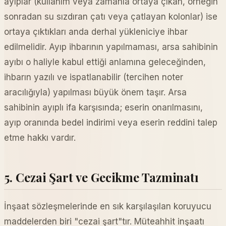
ayıplar (kullanım veya zamanla ortaya çıkan, örneğin
sonradan su sızdıran çatı veya çatlayan kolonlar) ise
ortaya çıktıkları anda derhal yükleniciye ihbar
edilmelidir. Ayıp ihbarının yapılmaması, arsa sahibinin
ayıbı o haliyle kabul ettiği anlamına geleceğinden,
ihbarın yazılı ve ispatlanabilir (tercihen noter
aracılığıyla) yapılması büyük önem taşır. Arsa
sahibinin ayıplı ifa karşısında; eserin onarılmasını,
ayıp oranında bedel indirimi veya eserin reddini talep
etme hakkı vardır.
5. Cezai Şart ve Gecikme Tazminatı
İnşaat sözleşmelerinde en sık karşılaşılan koruyucu
maddelerden biri "cezai şart"tır. Müteahhit inşaatı