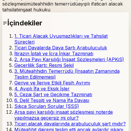
sözleşmesi
müteahhidin temerrüdü
ayıplı ifa
ticari alacak
tahsilatı
inşaat hukuku
İçindekiler
1. Ticari Alacak Uyuşmazlıkları ve Tahsilat
Süreçleri
Ticari Davalarda Dava Şartı Arabuluculuk
İtirazın İptali ve İcra İnkar Tazminatı
2. Arsa Payı Karşılığı İnşaat Sözleşmeleri (APKiS)
Geçerlilik Şartı: Resmi Şekil
3. Müteahhidin Temerrüdü (İnşaatın Zamanında
Teslim Edilmemesi)
Geriye ve İleriye Etkili Fesih Ayrımı
4. Ayıplı İfa ve Eksik İşler
5. Cezai Şart ve Gecikme Tazminatı
6. Delil Tespiti ve Nama İfa Davası
Sıkça Sorulan Sorular (SSS)
Arsa payı karşılığı inşaat sözleşmesi noterde
yapılmazsa geçersiz mi olur?
Ticari alacak davalarında arabuluculuk şart mıdır?
Müteahhit dairemi teslim etti ancak aylardır iskanı