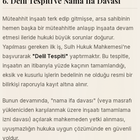
6. Delil Tespiti ve Nama İfa Davası
Müteahhit inşaatı terk edip gitmişse, arsa sahibinin
hemen başka bir müteahhitle anlaşıp inşaata devam
etmesi ileride hukuki büyük sorunlar doğurur.
Yapılması gereken ilk iş, Sulh Hukuk Mahkemesi'ne
başvurarak
"Delil Tespiti"
yaptırmaktır. Bu tespitle,
inşaatın an itibarıyla yüzde kaçının tamamlandığı,
eksik ve kusurlu işlerin bedelinin ne olduğu resmi bir
bilirkişi raporuyla kayıt altına alınır.
Bunun devamında, "nama ifa davası" (veya masrafı
yükleniciden karşılanmak üzere inşaatı tamamlama
izni davası) açılarak mahkemeden yetki alınması,
uyuşmazlığın hukuka uygun çözümünde en güvenli
yoldur.