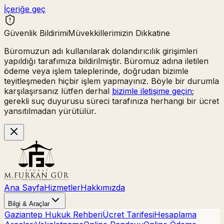
İçeriğe geç
Güvenlik Bildirimi
Müvekkillerimizin Dikkatine
Büromuzun adı kullanılarak
dolandırıcılık girişimleri
yapıldığı tarafımıza bildirilmiştir. Büromuz adına iletilen
ödeme veya işlem taleplerinde,
doğrudan bizimle
teyitleşmeden hiçbir işlem yapmayınız.
Böyle bir durumla
karşılaşırsanız lütfen derhal
bizimle iletişime geçin
;
gerekli suç duyurusu süreci tarafınıza herhangi bir ücret
yansıtılmadan yürütülür.
Ana Sayfa
Hizmetler
Hakkımızda
Bilgi & Araçlar
Gaziantep Hukuk Rehberi
Ücret Tarifesi
Hesaplama