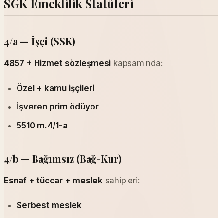
SGK Emeklilik Statüleri
4/a — İşçi (SSK)
4857 + Hizmet sözleşmesi
kapsamında:
Özel + kamu işçileri
İşveren prim ödüyor
5510 m.4/1-a
4/b — Bağımsız (Bağ-Kur)
Esnaf + tüccar + meslek
sahipleri:
Serbest meslek