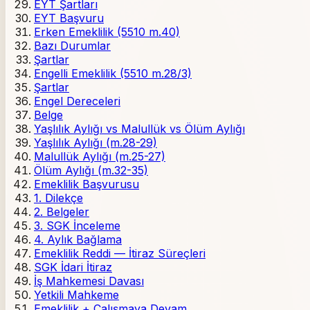
EYT Şartları
EYT Başvuru
Erken Emeklilik (5510 m.40)
Bazı Durumlar
Şartlar
Engelli Emeklilik (5510 m.28/3)
Şartlar
Engel Dereceleri
Belge
Yaşlılık Aylığı vs Malullük vs Ölüm Aylığı
Yaşlılık Aylığı (m.28-29)
Malullük Aylığı (m.25-27)
Ölüm Aylığı (m.32-35)
Emeklilik Başvurusu
1. Dilekçe
2. Belgeler
3. SGK İnceleme
4. Aylık Bağlama
Emeklilik Reddi — İtiraz Süreçleri
SGK İdari İtiraz
İş Mahkemesi Davası
Yetkili Mahkeme
Emeklilik + Çalışmaya Devam