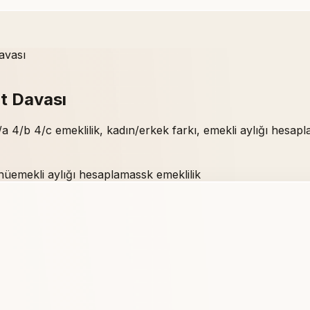
avası
it Davası
a 4/b 4/c emeklilik, kadın/erkek farkı, emekli aylığı hesapl
nü
emekli aylığı hesaplama
ssk emeklilik