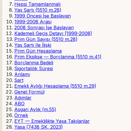
Hepsi Tamamlanmalı
Yaş Şartı (5510 m.28)
1999 Öncesi İşe Başlayan
1999-2008 Arası
2008 Sonrası İşe Başlayan
Kademeli Geçiş Detayı (1999-2008)
Prim Gün Sayısı (5510 m.28)
Yaş Şartı Ile İlişki
Prim Gün Hesaplama
Prim Eksikse — Borçlanma (5510 m.41)
Borçlanma Bedeli
Sigortalılık Süresi
Anlamı
Şart
Emekli Aylığı Hesaplama (5510 m.29)
Genel Formül
Adımlar
ABO
Asgari Aylık (m.55)
Örnek
EYT — Emeklilikte Yaşa Takılanlar
Yasa (7438 SK, 2023)