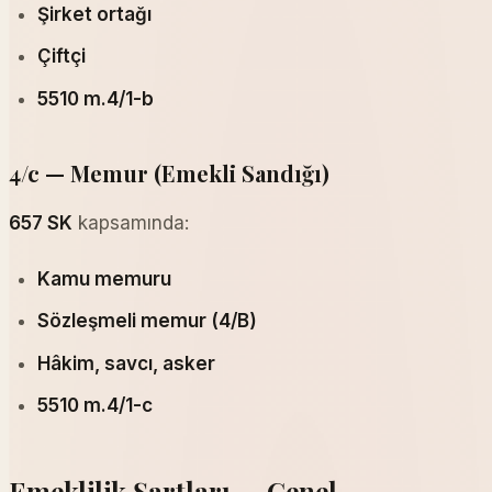
Şirket ortağı
Çiftçi
5510 m.4/1-b
4/c — Memur (Emekli Sandığı)
657 SK
kapsamında:
Kamu memuru
Sözleşmeli memur (4/B)
Hâkim, savcı, asker
5510 m.4/1-c
Emeklilik Şartları — Genel