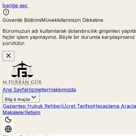
İçeriğe geç
Güvenlik Bildirimi
Müvekkillerimizin Dikkatine
Büromuzun adı kullanılarak
dolandırıcılık girişimleri
yapıld
hiçbir işlem yapmayınız.
Böyle bir durumla karşılaşırsanız
yürütülür.
Ana Sayfa
Hizmetler
Hakkımızda
Bilgi & Araçlar
Gaziantep Hukuk Rehberi
Ücret Tarifesi
Hesaplama Araçla
Makaleler
İletişim