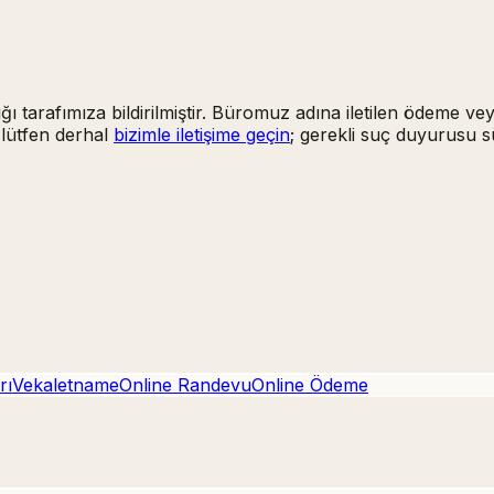
ığı tarafımıza bildirilmiştir. Büromuz adına iletilen ödeme ve
 lütfen derhal
bizimle iletişime geçin
; gerekli suç duyurusu s
rı
Vekaletname
Online Randevu
Online Ödeme