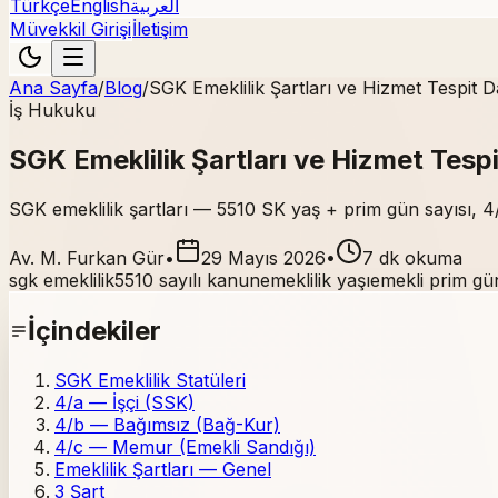
Türkçe
English
العربية
Müvekkil Girişi
İletişim
Ana Sayfa
/
Blog
/
SGK Emeklilik Şartları ve Hizmet Tespit D
İş Hukuku
SGK Emeklilik Şartları ve Hizmet Tesp
SGK emeklilik şartları — 5510 SK yaş + prim gün sayısı, 4/
Av. M. Furkan Gür
•
29 Mayıs 2026
•
7 dk okuma
sgk emeklilik
5510 sayılı kanun
emeklilik yaşı
emekli prim gü
İçindekiler
SGK Emeklilik Statüleri
4/a — İşçi (SSK)
4/b — Bağımsız (Bağ-Kur)
4/c — Memur (Emekli Sandığı)
Emeklilik Şartları — Genel
3 Şart