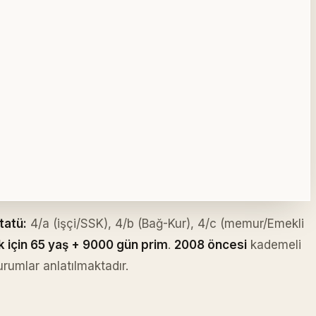
tatü:
4/a (işçi/SSK), 4/b (Bağ-Kur), 4/c (memur/Emekli
k için 65 yaş + 9000 gün prim
.
2008 öncesi
kademeli
rumlar anlatılmaktadır.