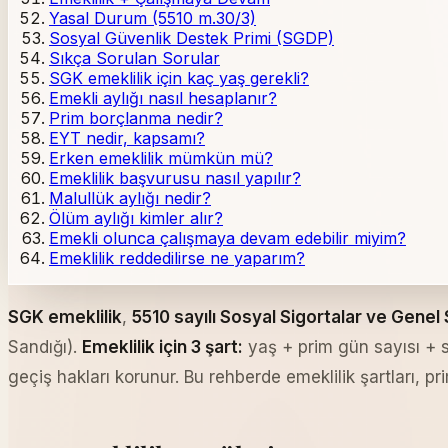
Yasal Durum (5510 m.30/3)
Sosyal Güvenlik Destek Primi (SGDP)
Sıkça Sorulan Sorular
SGK emeklilik için kaç yaş gerekli?
Emekli aylığı nasıl hesaplanır?
Prim borçlanma nedir?
EYT nedir, kapsamı?
Erken emeklilik mümkün mü?
Emeklilik başvurusu nasıl yapılır?
Malullük aylığı nedir?
Ölüm aylığı kimler alır?
Emekli olunca çalışmaya devam edebilir miyim?
Emeklilik reddedilirse ne yaparım?
SGK emeklilik
,
5510 sayılı Sosyal Sigortalar ve Genel
Sandığı).
Emeklilik için 3 şart:
yaş + prim gün sayısı + si
geçiş hakları korunur. Bu rehberde emeklilik şartları, 