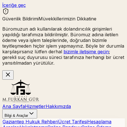
İçeriğe geç
Güvenlik Bildirimi
Müvekkillerimizin Dikkatine
Büromuzun adı kullanılarak
dolandırıcılık girişimleri
yapıldığı tarafımıza bildirilmiştir. Büromuz adına iletilen
ödeme veya işlem taleplerinde,
doğrudan bizimle
teyitleşmeden hiçbir işlem yapmayınız.
Böyle bir durumla
karşılaşırsanız lütfen derhal
bizimle iletişime geçin
;
gerekli suç duyurusu süreci tarafınıza herhangi bir ücret
yansıtılmadan yürütülür.
Ana Sayfa
Hizmetler
Hakkımızda
Bilgi & Araçlar
Gaziantep Hukuk Rehberi
Ücret Tarifesi
Hesaplama