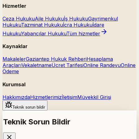
Hizmetler
Ceza Hukuku
Aile Hukuku
İş Hukuku
Gayrimenkul
Hukuku
Tazminat Hukuku
İcra Hukuku
İdare
Hukuku
Yabancılar Hukuku
Tüm hizmetler
Kaynaklar
Makaleler
Gaziantep Hukuk Rehberi
Hesaplama
Araçları
Vekaletname
Ücret Tarifesi
Online Randevu
Online
Ödeme
Kurumsal
Hakkımızda
Hizmetlerimiz
İletişim
Müvekkil Girişi
Teknik sorun bildir
Teknik Sorun Bildir