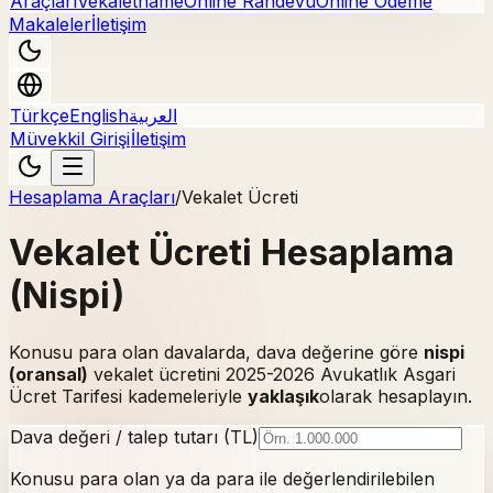
Araçları
Vekaletname
Online Randevu
Online Ödeme
Makaleler
İletişim
Türkçe
English
العربية
Müvekkil Girişi
İletişim
Hesaplama Araçları
/
Vekalet Ücreti
Vekalet Ücreti Hesaplama
(Nispi)
Konusu para olan davalarda, dava değerine göre
nispi
(oransal)
vekalet ücretini 2025-2026 Avukatlık Asgari
Ücret Tarifesi kademeleriyle
yaklaşık
olarak hesaplayın.
Dava değeri / talep tutarı (TL)
Konusu para olan ya da para ile değerlendirilebilen