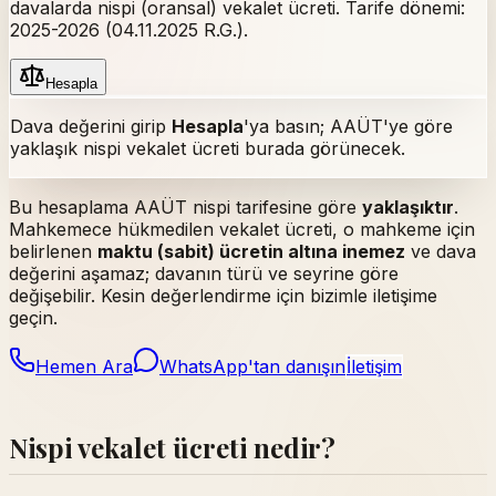
davalarda nispi (oransal) vekalet ücreti. Tarife dönemi:
2025-2026 (04.11.2025 R.G.)
.
Hesapla
Dava değerini girip
Hesapla
'ya basın; AAÜT'ye göre
yaklaşık nispi vekalet ücreti burada görünecek.
Bu hesaplama AAÜT nispi tarifesine göre
yaklaşıktır
.
Mahkemece hükmedilen vekalet ücreti, o mahkeme için
belirlenen
maktu (sabit) ücretin altına inemez
ve dava
değerini aşamaz; davanın türü ve seyrine göre
değişebilir. Kesin değerlendirme için bizimle iletişime
geçin.
Hemen Ara
WhatsApp'tan danışın
İletişim
Nispi vekalet ücreti nedir?