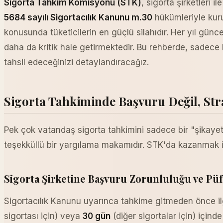
Sigorta Tahkim Komisyonu (STK)
, sigorta şirketleri
5684 sayılı Sigortacılık Kanunu m.30
hükümleriyle kuru
konusunda tüketicilerin en güçlü silahıdır. Her yıl günce
daha da kritik hale getirmektedir. Bu rehberde, sadece 
tahsil edeceğinizi detaylandıracağız.
Sigorta Tahkiminde Başvuru Değil, Str
Pek çok vatandaş sigorta tahkimini sadece bir "şikayet m
teşekküllü bir yargılama makamıdır. STK'da kazanmak için
Sigorta Şirketine Başvuru Zorunluluğu ve Püf
Sigortacılık Kanunu uyarınca tahkime gitmeden önce ilgi
sigortası için) veya
30 gün
(diğer sigortalar için) içi