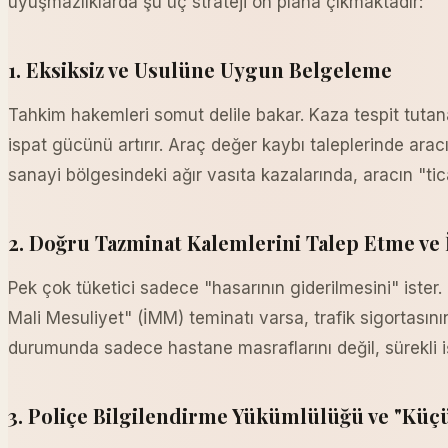
uyuşmazlıklarda şu üç strateji ön plana çıkmaktadır:
1. Eksiksiz ve Usulüne Uygun Belgeleme
Tahkim hakemleri somut delile bakar. Kaza tespit tutana
ispat gücünü artırır. Araç değer kaybı taleplerinde ara
sanayi bölgesindeki ağır vasıta kazalarında, aracın "tic
2. Doğru Tazminat Kalemlerini Talep Etme ve
Pek çok tüketici sadece "hasarının giderilmesini" ister
Mali Mesuliyet" (İMM) teminatı varsa, trafik sigortasının
durumunda sadece hastane masraflarını değil, sürekli iş
3. Poliçe Bilgilendirme Yükümlülüğü ve "Küçük