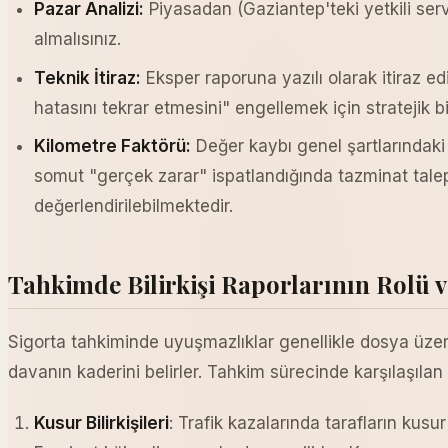
Pazar Analizi:
Piyasadan (Gaziantep'teki yetkili serv
almalısınız.
Teknik İtiraz:
Eksper raporuna yazılı olarak itiraz edi
hatasını tekrar etmesini" engellemek için stratejik bir
Kilometre Faktörü:
Değer kaybı genel şartlarındaki k
somut "gerçek zarar" ispatlandığında tazminat tale
değerlendirilebilmektedir.
Tahkimde Bilirkişi Raporlarının Rolü ve
Sigorta tahkiminde uyuşmazlıklar genellikle dosya üzer
davanın kaderini belirler. Tahkim sürecinde karşılaşılan ba
Kusur Bilirkişileri
: Trafik kazalarında tarafların ku