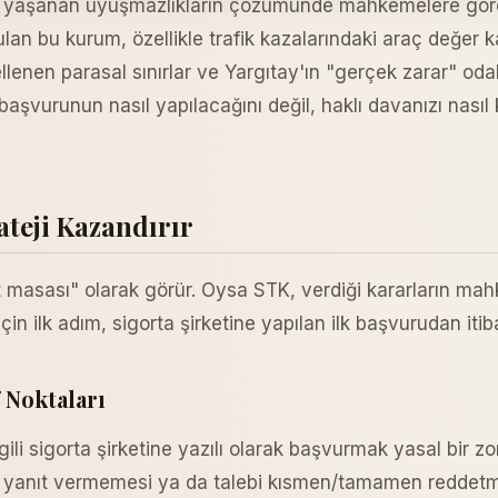
 ile yaşanan uyuşmazlıkların çözümünde mahkemelere göre 
lan bu kurum, özellikle trafik kazalarındaki araç değer k
llenen parasal sınırlar ve Yargıtay'ın "gerçek zarar" odakl
başvurunun nasıl yapılacağını değil, haklı davanızı nası
ateji Kazandırır
asası" olarak görür. Oysa STK, verdiği kararların mahkeme
 ilk adım, sigorta şirketine yapılan ilk başvurudan itiba
 Noktaları
li sigorta şirketine yazılı olarak başvurmak yasal bir z
nde yanıt vermemesi ya da talebi kısmen/tamamen reddetm