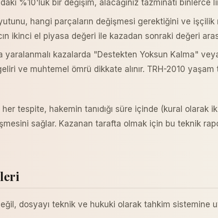
aki %10'luk bir değişim, alacağınız tazminatı binlerce lira
yutunu, hangi parçaların değişmesi gerektiğini ve işçilik 
 ikinci el piyasa değeri ile kazadan sonraki değeri arası
ya yaralanmalı kazalarda "Destekten Yoksun Kalma" veya
geliri ve muhtemel ömrü dikkate alınır. TRH-2010 yaşam t
 her tespite, hakemin tanıdığı süre içinde (kural olarak iki
eşmesini sağlar. Kazanan tarafta olmak için bu teknik rap
leri
il, dosyayı teknik ve hukuki olarak tahkim sistemine