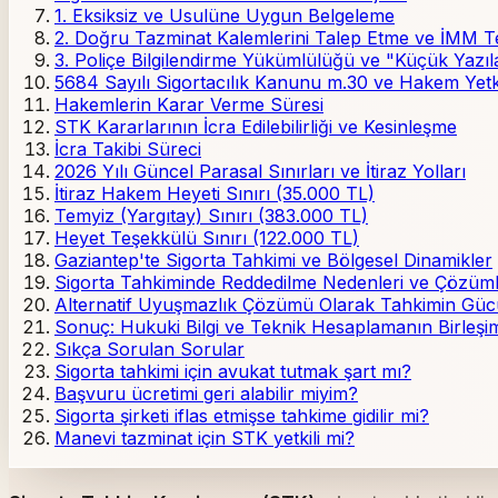
1. Eksiksiz ve Usulüne Uygun Belgeleme
2. Doğru Tazminat Kalemlerini Talep Etme ve İMM T
3. Poliçe Bilgilendirme Yükümlülüğü ve "Küçük Yazılar
5684 Sayılı Sigortacılık Kanunu m.30 ve Hakem Yetk
Hakemlerin Karar Verme Süresi
STK Kararlarının İcra Edilebilirliği ve Kesinleşme
İcra Takibi Süreci
2026 Yılı Güncel Parasal Sınırları ve İtiraz Yolları
İtiraz Hakem Heyeti Sınırı (35.000 TL)
Temyiz (Yargıtay) Sınırı (383.000 TL)
Heyet Teşekkülü Sınırı (122.000 TL)
Gaziantep'te Sigorta Tahkimi ve Bölgesel Dinamikler
Sigorta Tahkiminde Reddedilme Nedenleri ve Çözüm
Alternatif Uyuşmazlık Çözümü Olarak Tahkimin Güc
Sonuç: Hukuki Bilgi ve Teknik Hesaplamanın Birleşi
Sıkça Sorulan Sorular
Sigorta tahkimi için avukat tutmak şart mı?
Başvuru ücretimi geri alabilir miyim?
Sigorta şirketi iflas etmişse tahkime gidilir mi?
Manevi tazminat için STK yetkili mi?