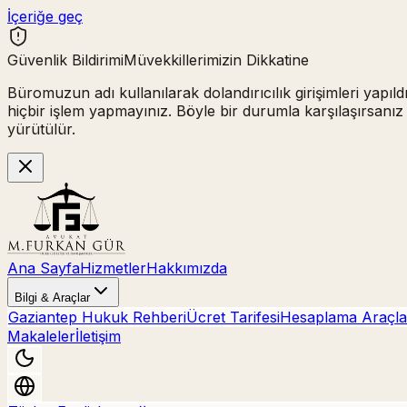
İçeriğe geç
Güvenlik Bildirimi
Müvekkillerimizin Dikkatine
Büromuzun adı kullanılarak
dolandırıcılık girişimleri
yapıld
hiçbir işlem yapmayınız.
Böyle bir durumla karşılaşırsanız
yürütülür.
Ana Sayfa
Hizmetler
Hakkımızda
Bilgi & Araçlar
Gaziantep Hukuk Rehberi
Ücret Tarifesi
Hesaplama Araçla
Makaleler
İletişim