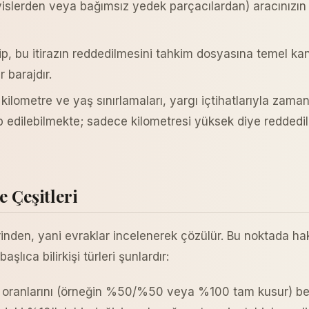
islerden veya bağımsız yedek parçacılardan) aracınızın em
p, bu itirazın reddedilmesini tahkim dosyasına temel kanıt 
 barajdır.
ilometre ve yaş sınırlamaları, yargı içtihatlarıyla zamanl
p edilebilmekte; sadece kilometresi yüksek diye redded
 Çeşitleri
inden, yani evraklar incelenerek çözülür. Bu noktada hak
şlıca bilirkişi türleri şunlardır:
sur oranlarını (örneğin %50/%50 veya %100 tam kusur) bel