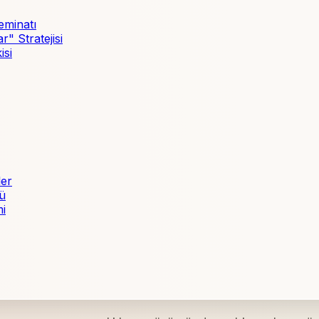
eminatı
" Stratejisi
isi
ler
ü
mi