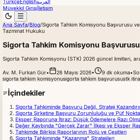
Türkçe
English
العربية
Müvekkil Girişi
İletişim
Ana Sayfa
/
Blog
/
Sigorta Tahkim Komisyonu Başvurusu ve
Tazminat Hukuku
Sigorta Tahkim Komisyonu Başvurusu 
Sigorta Tahkim Komisyonu (STK) 2026 güncel limitleri, ara
Av. M. Furkan Gür
•
28 Mayıs 2026
•
9 dk okuma
•
So
sigorta tahkim komisyonu
sigorta tahkim başvurusu
stk itir
İçindekiler
Sigorta Tahkiminde Başvuru Değil, Strateji Kazandırı
Sigorta Şirketine Başvuru Zorunluluğu ve Püf Nokta
Eksper Raporuna İtiraz: Düşük Ödemelere Razı Olm
Değer Kaybında "Gerçek Zarar" İlkesi ve Eksper Rap
Tahkimde Bilirkişi Raporlarının Rolü ve Çeşitleri
Sigorta Tahkiminde "Kazanma" Stratejileri