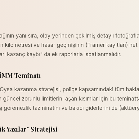
ğının yanı sıra, olay yerinden çekilmiş detaylı fotoğrafl
cın kilometresi ve hasar geçmişinin (Tramer kayıtları) ne
ari kazanç kaybı" da ek raporlarla ispatlanmalıdır.
 İMM Teminatı
. Oysa kazanma stratejisi, poliçe kapsamındaki tüm haklar
 güncel zorunlu limitlerini aşan kısımlar için bu teminatt
 göremezlik tazminatını ve bakıcı giderlerini de (aktüer
 Yazılar" Stratejisi