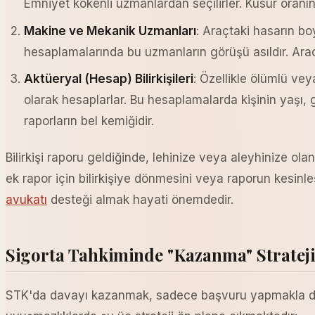
Emniyet kökenli uzmanlardan seçilirler. Kusur oranınd
Makine ve Mekanik Uzmanları
: Araçtaki hasarın bo
hesaplamalarında bu uzmanların görüşü asıldır. Aracın
Aktüeryal (Hesap) Bilirkişileri
: Özellikle ölümlü ve
olarak hesaplarlar. Bu hesaplamalarda kişinin yaşı, 
raporların bel kemiğidir.
Bilirkişi raporu geldiğinde, lehinize veya aleyhinize olan
ek rapor için bilirkişiye dönmesini veya raporun kesinl
avukatı
desteği almak hayati önemdedir.
Sigorta Tahkiminde "Kazanma" Strateji
STK'da davayı kazanmak, sadece başvuru yapmakla değ