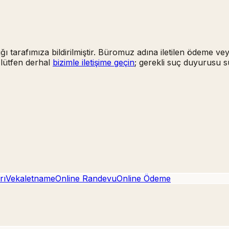
ığı tarafımıza bildirilmiştir. Büromuz adına iletilen ödeme ve
 lütfen derhal
bizimle iletişime geçin
; gerekli suç duyurusu s
rı
Vekaletname
Online Randevu
Online Ödeme