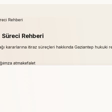
üreci Rehberi
z Süreci Rehberi
ağı kararlarına itiraz süreçleri hakkında Gaziantep hukuki r
ğı
imza atma
kefalet