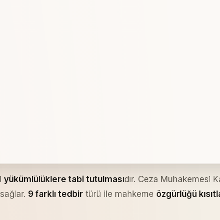
li
yükümlülüklere tabi tutulması
dır. Ceza Muhakemesi Ka
 sağlar.
9 farklı tedbir
türü ile mahkeme
özgürlüğü kısı