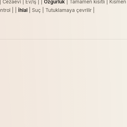
| Cezaevi | Ev/iş | |
Özgürlük
| Tamamen kısıtlı | Kısmen k
ntrol | |
İhlal
| Suç | Tutuklamaya çevrilir |