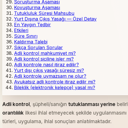
Soruşturma Aşaması
Kovuşturma Aşaması
Tutukluluk Süresi Mahsubu
Yurt Dışına Çıkış Yasağı — Özel Detay
En Yaygın Tedbir
Etkileri
Süre Sınırı
Kaldırma Talebi
Sıkça Sorulan Sorular
Adli kontrol mahkumiyet mi?
Adli kontrol siciline işler mi?
Adli kontrole nasıl itiraz edilir?
Yurt dışı çıkış yasağı süresiz mi?
Adli kontrole uymazsam ne olur?
Avukatsız adli kontrole itiraz edilir mi?
Bileklik (elektronik kelepçe) yasal mı?
Adli kontrol
, şüpheli/sanığın
tutuklanması yerine
belir
orantılılık
ilkesi ihlal etmeyecek şekilde uygulanmasını
türleri, uygulama, ihlal sonuçları anlatılmaktadır.