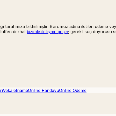
ığı tarafımıza bildirilmiştir. Büromuz adına iletilen ödeme ve
 lütfen derhal
bizimle iletişime geçin
; gerekli suç duyurusu s
rı
Vekaletname
Online Randevu
Online Ödeme