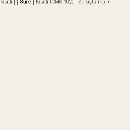
ısıtlı | |
Süre
| Kısıtlı (CMK 102) | Soruşturma +