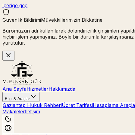
İçeriğe geç
Güvenlik Bildirimi
Müvekkillerimizin Dikkatine
Büromuzun adı kullanılarak
dolandırıcılık girişimleri
yapıld
hiçbir işlem yapmayınız.
Böyle bir durumla karşılaşırsanız
yürütülür.
Ana Sayfa
Hizmetler
Hakkımızda
Bilgi & Araçlar
Gaziantep Hukuk Rehberi
Ücret Tarifesi
Hesaplama Araçla
Makaleler
İletişim