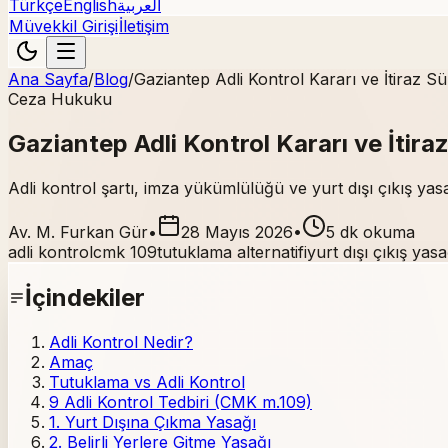
Türkçe
English
العربية
Müvekkil Girişi
İletişim
Ana Sayfa
/
Blog
/
Gaziantep Adli Kontrol Kararı ve İtiraz S
Ceza Hukuku
Gaziantep Adli Kontrol Kararı ve İtira
Adli kontrol şartı, imza yükümlülüğü ve yurt dışı çıkış yas
Av. M. Furkan Gür
•
28 Mayıs 2026
•
5 dk okuma
adli kontrol
cmk 109
tutuklama alternatifi
yurt dışı çıkış yasa
İçindekiler
Adli Kontrol Nedir?
Amaç
Tutuklama vs Adli Kontrol
9 Adli Kontrol Tedbiri (CMK m.109)
1. Yurt Dışına Çıkma Yasağı
2. Belirli Yerlere Gitme Yasağı