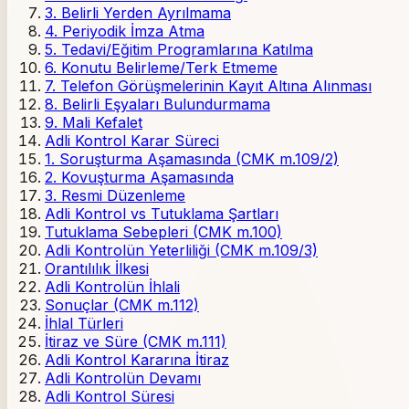
3. Belirli Yerden Ayrılmama
4. Periyodik İmza Atma
5. Tedavi/Eğitim Programlarına Katılma
6. Konutu Belirleme/Terk Etmeme
7. Telefon Görüşmelerinin Kayıt Altına Alınması
8. Belirli Eşyaları Bulundurmama
9. Mali Kefalet
Adli Kontrol Karar Süreci
1. Soruşturma Aşamasında (CMK m.109/2)
2. Kovuşturma Aşamasında
3. Resmi Düzenleme
Adli Kontrol vs Tutuklama Şartları
Tutuklama Sebepleri (CMK m.100)
Adli Kontrolün Yeterliliği (CMK m.109/3)
Orantılılık İlkesi
Adli Kontrolün İhlali
Sonuçlar (CMK m.112)
İhlal Türleri
İtiraz ve Süre (CMK m.111)
Adli Kontrol Kararına İtiraz
Adli Kontrolün Devamı
Adli Kontrol Süresi