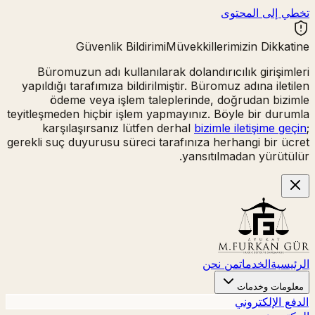
تخطي إلى المحتوى
Güvenlik Bildirimi
Müvekkillerimizin Dikkatine
Büromuzun adı kullanılarak
dolandırıcılık girişimleri
yapıldığı tarafımıza bildirilmiştir. Büromuz adına iletilen
ödeme veya işlem taleplerinde,
doğrudan bizimle
teyitleşmeden hiçbir işlem yapmayınız.
Böyle bir durumla
karşılaşırsanız lütfen derhal
bizimle iletişime geçin
;
gerekli suç duyurusu süreci tarafınıza herhangi bir ücret
yansıtılmadan yürütülür.
الرئيسية
الخدمات
من نحن
معلومات وخدمات
الدفع الإلكتروني