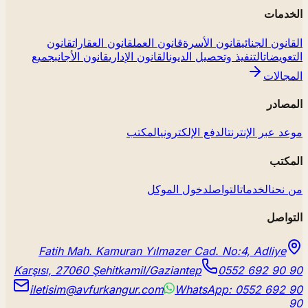
الخدمات
القانون الجنائي
قانون الأسرة
قانون العمل
قانون العقارات
قانون
التعويضات
التنفيذ وتحصيل الديون
القانون الإداري
قانون الأجانب
جميع
المجالات
المصادر
موعد عبر الإنترنت
الدفع الإلكتروني
المكتب
المكتب
من نحن
الخدمات
التواصل
دخول الموكل
التواصل
Fatih Mah. Kamuran Yılmazer Cad. No:4, Adliye
Karşısı, 27060 Şehitkamil/Gaziantep
0552 692 90 90
iletisim@avfurkangur.com
WhatsApp: 0552 692 90
90